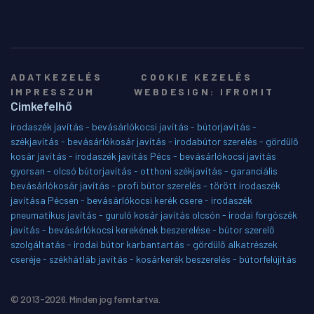
ADATKEZELÉS
COOKIE KEZELÉS
IMPRESSZUM
WEBDESIGN: IFROMIT
Cimkefelhő
irodaszék javítás - bevásárlókocsi javítás - bútorjavítás -
székjavítás - bevásárlókosár javítás - irodabútor szerelés - gördülő
kosár javítás - irodaszék javítás Pécs - bevásárlókocsi javítás
gyorsan - olcsó bútorjavítás - otthoni székjavítás - garanciális
bevásárlókosár javítás - profi bútor szerelés - törött irodaszék
javítása Pécsen - bevásárlókocsi kerék csere - irodaszék
pneumatikus javítás - guruló kosár javítás olcsón - irodai forgószék
javítás - bevásárlókocsi kerekének beszerelése - bútor szerelő
szolgáltatás - irodai bútor karbantartás - gördülő alkatrészek
cseréje - székhátláb javítás - kosárkerék beszerelés - bútorfelújítás
© 2013-2026. Minden jog fenntartva.