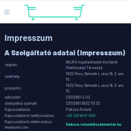
Impresszum
A Szolgáltató adatai (Impresszum)
NOJKA Ingatlankezelő Korlátolt
cégnév:
Felelősségű Társaság
7632 Pécs, Németh L utca 18. 3. em.
székhely:
10.
7632 Pécs, Németh L utca 18. 3. em.
postacím:
10.
adószám:
23012961-2-02
statisztikai számjel:
23012961 6832 113 02
Kapcsolattartó:
Flaksza Roland
Kapcsolattartó telefonszáma:
+36-20/4547-009
Kapcsolattartó elektronikus
flaksza.roland@szekmester.hu
levelezési cím: