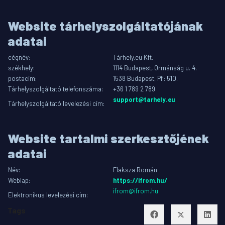
Website tárhelyszolgáltatójának
adatai
cégnév:
Tárhely.eu Kft.
székhely:
1114 Budapest, Ormánság u. 4.
postacím:
1538 Budapest, Pf.: 510.
Tárhelyszolgáltató telefonszáma:
+36 1 789 2 789
support@tarhely.eu
Tárhelyszolgáltató levelezési cím:
Website tartalmi szerkesztőjének
adatai
Név:
Flaksza Román
Weblap:
https://ifrom.hu/
ifrom@ifrom.hu
Elektronikus levelezési cím:
Tags